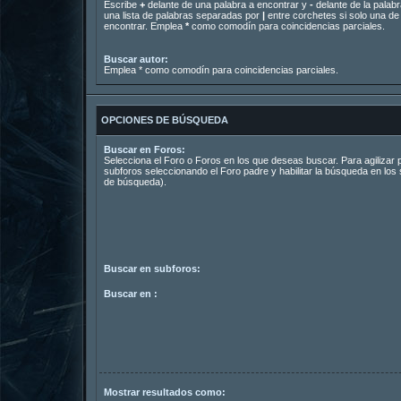
Escribe
+
delante de una palabra a encontrar y
-
delante de la palabr
una lista de palabras separadas por
|
entre corchetes si solo una de 
encontrar. Emplea
*
como comodín para coincidencias parciales.
Buscar autor:
Emplea * como comodín para coincidencias parciales.
OPCIONES DE BÚSQUEDA
Buscar en Foros:
Selecciona el Foro o Foros en los que deseas buscar. Para agilizar
subforos seleccionando el Foro padre y habilitar la búsqueda en lo
de búsqueda).
Buscar en subforos:
Buscar en :
Mostrar resultados como: