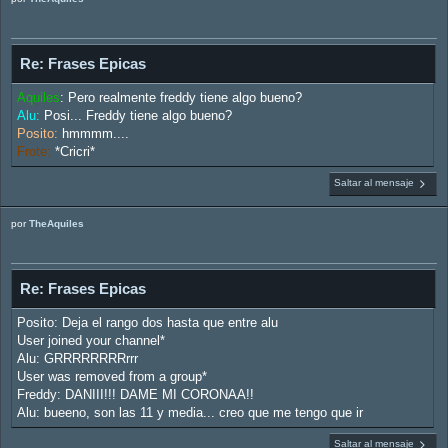
Re: Frases Epicas
Aquiles
: Pero realmente freddy tiene algo bueno?
Alu:
Posi... Freddy tiene algo bueno?
Posito:
hmmmm....
Frote:
*Cricri*
Saltar al mensaje
por
TheAquiles
Re: Frases Epicas
Posito: Deja el rango dos hasta que entre alu
User joined your channel*
Alu: GRRRRRRRRrrr
User was removed from a group*
Freddy: DANIII!!! DAME MI CORONAA!!
Alu: bueeno, son las 11 y media... creo que me tengo que ir
Saltar al mensaje