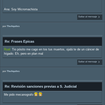
Ana: Soy Micromachista
Saltar al mensaje
por
TheAquiles
Re: Frases Epicas
Rual:
Tio pósito me cago en tos tus muertos, ojalá te de un cáncer de
hígado. Eh, pero en plan mal
Saltar al mensaje
por
TheAquiles
Re: Revisión sanciones previas a S. Judicial
Me pido mecanografo