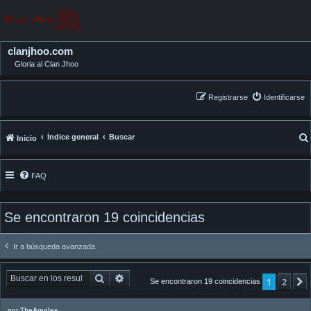
clanjhoo.com
Gloria al Clan Jhoo
Registrarse
Identificarse
Índice general
Buscar
Inicio
FAQ
Se encontraron 19 coincidencias
Ir a búsqueda avanzada
Buscar
Búsqueda avanzada
1
2
Se encontraron 19 coincidencias
por
TheAquiles