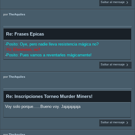
Saltar al mensaje
por
TheAquiles
Re: Frases Epicas
-Posito: Oye, pero nadie lleva resistencia mágica no?
-Yo: Ehmmmm, no?
-
Posito: Pues vamos a reventarles mágicamente!
Saltar al mensaje
por
TheAquiles
Re: Inscripciones Torneo Murder Miners!
Voy solo porque......Bueno voy. Jajajajajaja
Saltar al mensaje
por
TheAquiles