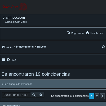
clanjhoo.com
Gloria al Clan Jhoo
Registrarse
Identificarse
Índice general
Buscar
Inicio
FAQ
Se encontraron 19 coincidencias
Ir a búsqueda avanzada
Buscar
Búsqueda avanzada
1
2
Se encontraron 19 coincidencias
por
TheAquiles