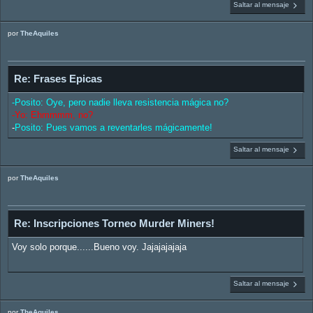
Saltar al mensaje
por
TheAquiles
Re: Frases Epicas
-Posito: Oye, pero nadie lleva resistencia mágica no?
-Yo: Ehmmmm, no?
-
Posito: Pues vamos a reventarles mágicamente!
Saltar al mensaje
por
TheAquiles
Re: Inscripciones Torneo Murder Miners!
Voy solo porque......Bueno voy. Jajajajajaja
Saltar al mensaje
por
TheAquiles