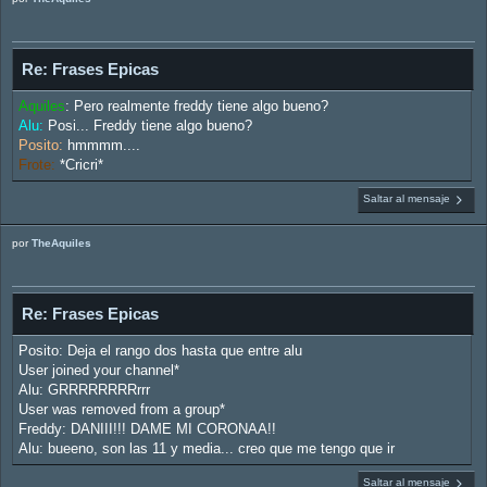
Re: Frases Epicas
Aquiles
: Pero realmente freddy tiene algo bueno?
Alu:
Posi... Freddy tiene algo bueno?
Posito:
hmmmm....
Frote:
*Cricri*
Saltar al mensaje
por
TheAquiles
Re: Frases Epicas
Posito: Deja el rango dos hasta que entre alu
User joined your channel*
Alu: GRRRRRRRRrrr
User was removed from a group*
Freddy: DANIII!!! DAME MI CORONAA!!
Alu: bueeno, son las 11 y media... creo que me tengo que ir
Saltar al mensaje