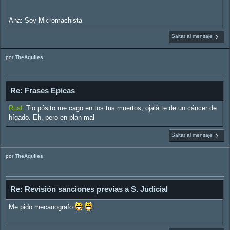
Ana: Soy Micromachista
Saltar al mensaje
por
TheAquiles
Re: Frases Epicas
Rual:
Tio pósito me cago en tos tus muertos, ojalá te de un cáncer de
hígado. Eh, pero en plan mal
Saltar al mensaje
por
TheAquiles
Re: Revisión sanciones previas a S. Judicial
Me pido mecanografo