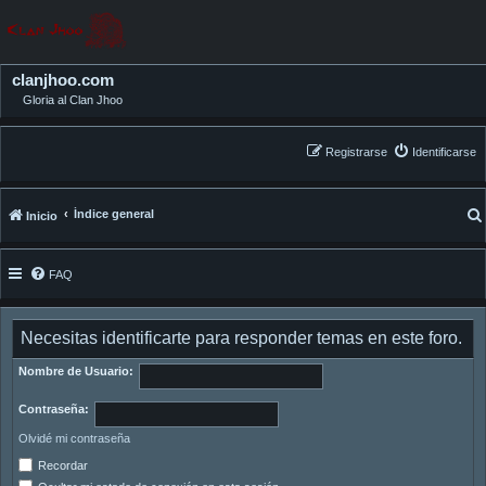
clanjhoo.com
Gloria al Clan Jhoo
Registrarse
Identificarse
Índice general
Inicio
FAQ
Necesitas identificarte para responder temas en este foro.
Nombre de Usuario:
Contraseña:
Olvidé mi contraseña
Recordar