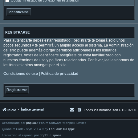
Ocultar mi estado de conexión en esta sesión
REGISTRARSE
Para autenticarte debes estar registrado. Registrarte te tomará solo unos
pocos segundos y te permitirá un amplio acceso al sistema. La Administración
del sitio puede además otorgar permisos adicionales a los usuarios
registrados. Antes de identificarte asegúrete de estar familiarizado con
nuestros términos de uso y políticas relacionadas. Por favor, lee las normas de
los foros mientras navegas por el sitio.
Condiciones de uso
|
Política de privacidad
Registrarse
Índice general
Inicio
Todos los horarios son
UTC+02:00
Desarrollado por
phpBB
® Forum Software © phpBB Limited
Quantum Codex style V.1.4.9 by
FanFanlaTuFlippe
Traducción al español por
phpBB España