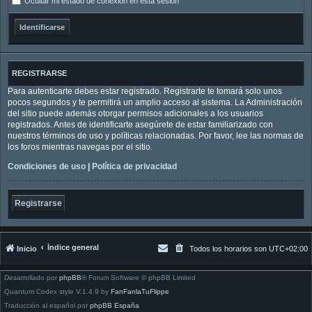
Ocultar mi estado de conexión en esta sesión
REGISTRARSE
Para autenticarte debes estar registrado. Registrarte te tomará solo unos
pocos segundos y te permitirá un amplio acceso al sistema. La Administración
del sitio puede además otorgar permisos adicionales a los usuarios
registrados. Antes de identificarte asegúrete de estar familiarizado con
nuestros términos de uso y políticas relacionadas. Por favor, lee las normas de
los foros mientras navegas por el sitio.
Condiciones de uso
|
Política de privacidad
Registrarse
Índice general
Inicio
Todos los horarios son
UTC+02:00
Desarrollado por
phpBB
® Forum Software © phpBB Limited
Quantum Codex style V.1.4.9 by
FanFanlaTuFlippe
Traducción al español por
phpBB España