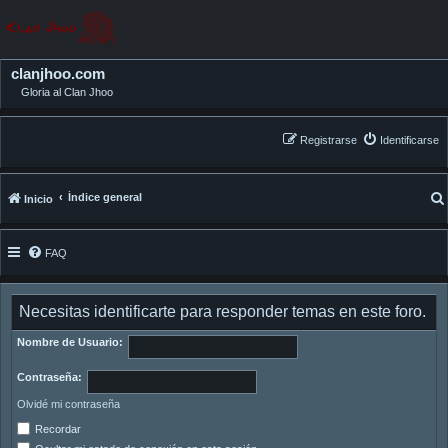
clanjhoo.com
Gloria al Clan Jhoo
Registrarse
Identificarse
Índice general
Inicio
FAQ
Necesitas identificarte para responder temas en este foro.
Nombre de Usuario:
Contraseña:
Olvidé mi contraseña
Recordar