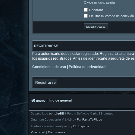
Olvidé mi contraseña
Recordar
Ocultar mi estado de conexión 
REGISTRARSE
Para autenticarte debes estar registrado. Registrarte te tomar
los usuarios registrados. Antes de identificarte asegúrete de es
Condiciones de uso
|
Política de privacidad
Registrarse
Índice general
Inicio
Desarrollado por
phpBB
® Forum Software © phpBB Limited
Quantum Codex style V.1.4.9 by
FanFanlaTuFlippe
Traducción al español por
phpBB España
Privacidad
|
Condiciones