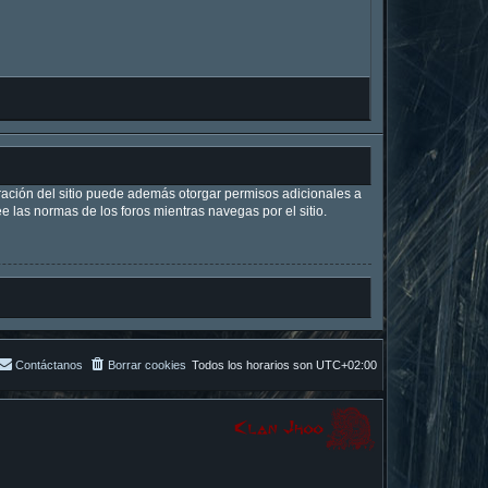
tración del sitio puede además otorgar permisos adicionales a
ee las normas de los foros mientras navegas por el sitio.
Contáctanos
Borrar cookies
Todos los horarios son
UTC+02:00