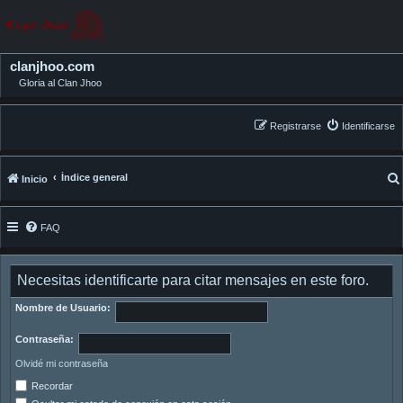
clanjhoo.com
Gloria al Clan Jhoo
Registrarse
Identificarse
Índice general
Inicio
FAQ
Necesitas identificarte para citar mensajes en este foro.
Nombre de Usuario:
Contraseña:
Olvidé mi contraseña
Recordar