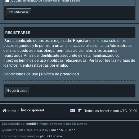
Ocultar mi estado de conexión en esta sesión
REGISTRARSE
Para autenticarte debes estar registrado. Registrarte te tomará solo unos
pocos segundos y te permitirá un amplio acceso al sistema. La Administración
del sitio puede además otorgar permisos adicionales a los usuarios
registrados. Antes de identificarte asegúrete de estar familiarizado con
nuestros términos de uso y políticas relacionadas. Por favor, lee las normas de
los foros mientras navegas por el sitio.
Condiciones de uso
|
Política de privacidad
Registrarse
Índice general
Inicio
Todos los horarios son
UTC+02:00
Desarrollado por
phpBB
® Forum Software © phpBB Limited
Quantum Codex style V.1.4.9 by
FanFanlaTuFlippe
Traducción al español por
phpBB España