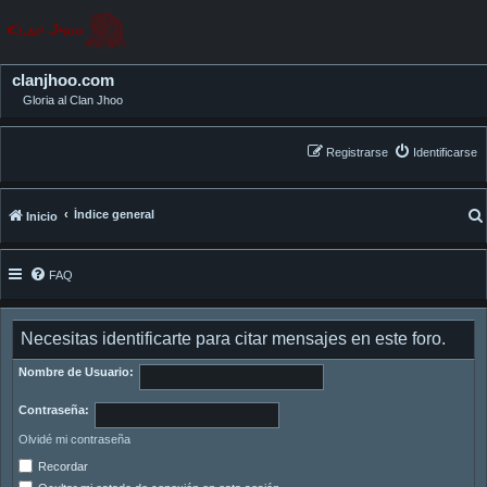
clanjhoo.com
Gloria al Clan Jhoo
Registrarse
Identificarse
Índice general
Inicio
FAQ
Necesitas identificarte para citar mensajes en este foro.
Nombre de Usuario:
Contraseña:
Olvidé mi contraseña
Recordar