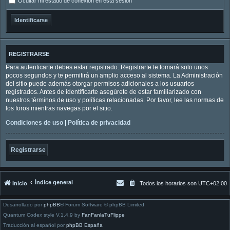
Ocultar mi estado de conexión en esta sesión
REGISTRARSE
Para autenticarte debes estar registrado. Registrarte te tomará solo unos
pocos segundos y te permitirá un amplio acceso al sistema. La Administración
del sitio puede además otorgar permisos adicionales a los usuarios
registrados. Antes de identificarte asegúrete de estar familiarizado con
nuestros términos de uso y políticas relacionadas. Por favor, lee las normas de
los foros mientras navegas por el sitio.
Condiciones de uso
|
Política de privacidad
Registrarse
Índice general
Inicio
Todos los horarios son
UTC+02:00
Desarrollado por
phpBB
® Forum Software © phpBB Limited
Quantum Codex style V.1.4.9 by
FanFanlaTuFlippe
Traducción al español por
phpBB España