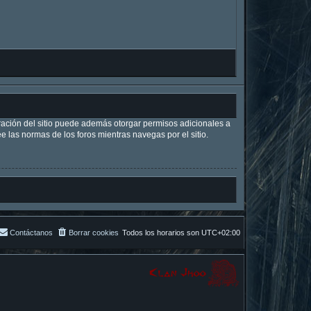
tración del sitio puede además otorgar permisos adicionales a
ee las normas de los foros mientras navegas por el sitio.
Contáctanos
Borrar cookies
Todos los horarios son
UTC+02:00