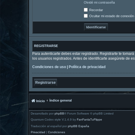
Olvidé mi contraseña
Recordar
Ocultar mi estado de conexión 
REGISTRARSE
Para autenticarte debes estar registrado. Registrarte te tomar
los usuarios registrados. Antes de identificarte asegúrete de es
Condiciones de uso
|
Política de privacidad
Registrarse
Índice general
Inicio
Desarrollado por
phpBB
® Forum Software © phpBB Limited
Quantum Codex style V.1.4.9 by
FanFanlaTuFlippe
Traducción al español por
phpBB España
Privacidad
|
Condiciones