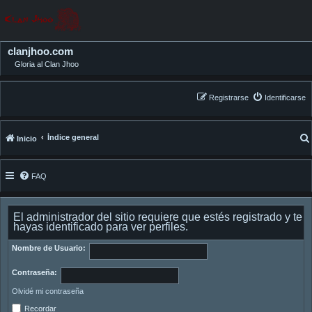
clanjhoo.com
Gloria al Clan Jhoo
Registrarse
Identificarse
Índice general
Inicio
FAQ
El administrador del sitio requiere que estés registrado y te
hayas identificado para ver perfiles.
Nombre de Usuario:
Contraseña:
Olvidé mi contraseña
Recordar