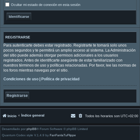
Ocultar mi estado de conexión en esta sesión
REGISTRARSE
Para autenticarte debes estar registrado. Registrarte te tomará solo unos
pocos segundos y te permitirá un amplio acceso al sistema. La Administración
del sitio puede además otorgar permisos adicionales a los usuarios
registrados. Antes de identificarte asegúrete de estar familiarizado con
nuestros términos de uso y políticas relacionadas. Por favor, lee las normas de
los foros mientras navegas por el sitio.
Condiciones de uso
|
Política de privacidad
Registrarse
Índice general
Inicio
Todos los horarios son
UTC+02:00
Desarrollado por
phpBB
® Forum Software © phpBB Limited
Quantum Codex style V.1.4.9 by
FanFanlaTuFlippe