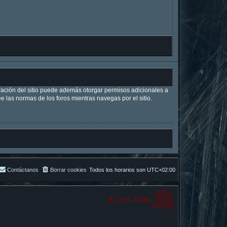
tración del sitio puede además otorgar permisos adicionales a
ee las normas de los foros mientras navegas por el sitio.
Contáctanos
Borrar cookies
Todos los horarios son
UTC+02:00