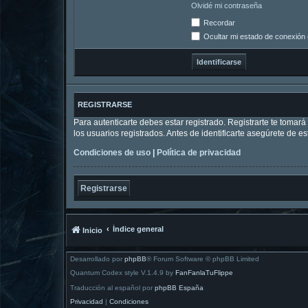
Olvidé mi contraseña
Recordar
Ocultar mi estado de conexión 
REGISTRARSE
Para autenticarte debes estar registrado. Registrarte te tomar
los usuarios registrados. Antes de identificarte asegúrete de es
Condiciones de uso
|
Política de privacidad
Registrarse
Índice general
Inicio
Desarrollado por
phpBB
® Forum Software © phpBB Limited
Quantum Codex style V.1.4.9 by
FanFanlaTuFlippe
Traducción al español por
phpBB España
Privacidad
|
Condiciones