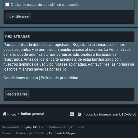
Ocultar mi estado de conexión en esta sesión
REGISTRARSE
Para autenticarte debes estar registrado. Registrarte te tomará solo unos
pocos segundos y te permitirá un amplio acceso al sistema. La Administración
del sitio puede además otorgar permisos adicionales a los usuarios
registrados. Antes de identificarte asegúrete de estar familiarizado con
nuestros términos de uso y políticas relacionadas. Por favor, lee las normas de
los foros mientras navegas por el sitio.
Condiciones de uso
|
Política de privacidad
Registrarse
Índice general
Inicio
Todos los horarios son
UTC+02:00
Desarrollado por
phpBB
® Forum Software © phpBB Limited
Quantum Codex style V.1.4.9 by
FanFanlaTuFlippe