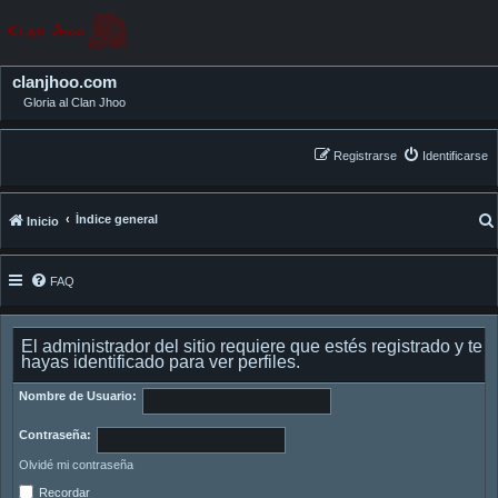
clanjhoo.com
Gloria al Clan Jhoo
Registrarse
Identificarse
Índice general
Inicio
FAQ
El administrador del sitio requiere que estés registrado y te
hayas identificado para ver perfiles.
Nombre de Usuario:
Contraseña:
Olvidé mi contraseña
Recordar