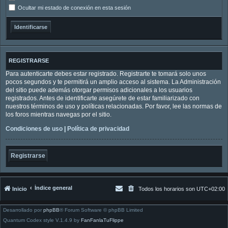
Ocultar mi estado de conexión en esta sesión
REGISTRARSE
Para autenticarte debes estar registrado. Registrarte te tomará solo unos
pocos segundos y te permitirá un amplio acceso al sistema. La Administración
del sitio puede además otorgar permisos adicionales a los usuarios
registrados. Antes de identificarte asegúrete de estar familiarizado con
nuestros términos de uso y políticas relacionadas. Por favor, lee las normas de
los foros mientras navegas por el sitio.
Condiciones de uso
|
Política de privacidad
Registrarse
Índice general
Inicio
Todos los horarios son
UTC+02:00
Desarrollado por
phpBB
® Forum Software © phpBB Limited
Quantum Codex style V.1.4.9 by
FanFanlaTuFlippe