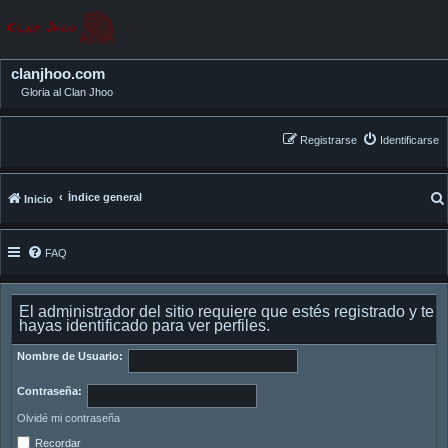
clanjhoo.com
Gloria al Clan Jhoo
Registrarse
Identificarse
Índice general
Inicio
FAQ
El administrador del sitio requiere que estés registrado y te
hayas identificado para ver perfiles.
Nombre de Usuario:
Contraseña:
Olvidé mi contraseña
Recordar