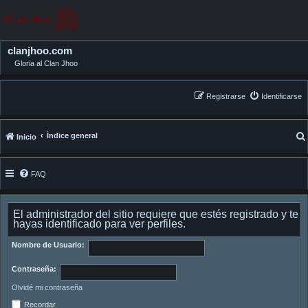
clanjhoo.com
Gloria al Clan Jhoo
Registrarse
Identificarse
Índice general
Inicio
FAQ
El administrador del sitio requiere que estés registrado y te
hayas identificado para ver perfiles.
Nombre de Usuario:
Contraseña:
Olvidé mi contraseña
Recordar