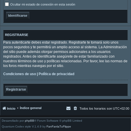
Ocultar mi estado de conexión en esta sesión
REGISTRARSE
Para autenticarte debes estar registrado. Registrarte te tomará solo unos
pocos segundos y te permitirá un amplio acceso al sistema. La Administración
del sitio puede además otorgar permisos adicionales a los usuarios
registrados. Antes de identificarte asegúrete de estar familiarizado con
nuestros términos de uso y políticas relacionadas. Por favor, lee las normas de
los foros mientras navegas por el sitio.
Condiciones de uso
|
Política de privacidad
Registrarse
Índice general
Inicio
Todos los horarios son
UTC+02:00
Desarrollado por
phpBB
® Forum Software © phpBB Limited
Quantum Codex style V.1.4.9 by
FanFanlaTuFlippe