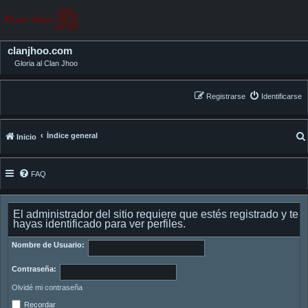
clanjhoo.com
Gloria al Clan Jhoo
Registrarse
Identificarse
Índice general
Inicio
FAQ
El administrador del sitio requiere que estés registrado y te
hayas identificado para ver perfiles.
Nombre de Usuario:
Contraseña:
Olvidé mi contraseña
Recordar