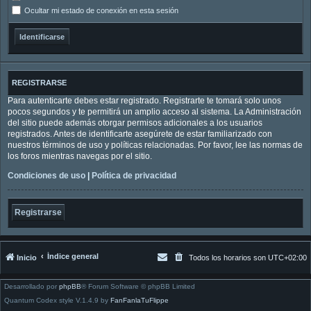
Ocultar mi estado de conexión en esta sesión
REGISTRARSE
Para autenticarte debes estar registrado. Registrarte te tomará solo unos
pocos segundos y te permitirá un amplio acceso al sistema. La Administración
del sitio puede además otorgar permisos adicionales a los usuarios
registrados. Antes de identificarte asegúrete de estar familiarizado con
nuestros términos de uso y políticas relacionadas. Por favor, lee las normas de
los foros mientras navegas por el sitio.
Condiciones de uso
|
Política de privacidad
Registrarse
Índice general
Inicio
Todos los horarios son
UTC+02:00
Desarrollado por
phpBB
® Forum Software © phpBB Limited
Quantum Codex style V.1.4.9 by
FanFanlaTuFlippe