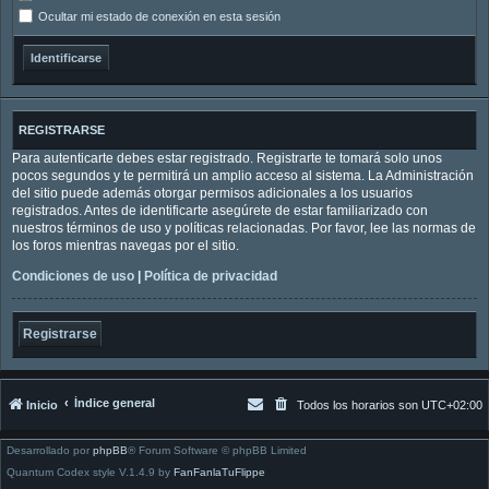
Ocultar mi estado de conexión en esta sesión
REGISTRARSE
Para autenticarte debes estar registrado. Registrarte te tomará solo unos
pocos segundos y te permitirá un amplio acceso al sistema. La Administración
del sitio puede además otorgar permisos adicionales a los usuarios
registrados. Antes de identificarte asegúrete de estar familiarizado con
nuestros términos de uso y políticas relacionadas. Por favor, lee las normas de
los foros mientras navegas por el sitio.
Condiciones de uso
|
Política de privacidad
Registrarse
Índice general
Inicio
Todos los horarios son
UTC+02:00
Desarrollado por
phpBB
® Forum Software © phpBB Limited
Quantum Codex style V.1.4.9 by
FanFanlaTuFlippe