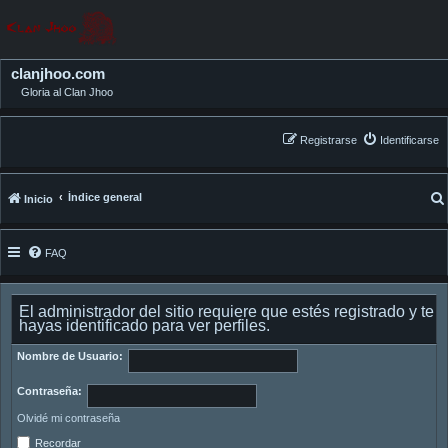
clanjhoo.com
Gloria al Clan Jhoo
Registrarse
Identificarse
Índice general
Inicio
FAQ
El administrador del sitio requiere que estés registrado y te
hayas identificado para ver perfiles.
Nombre de Usuario:
Contraseña:
Olvidé mi contraseña
Recordar