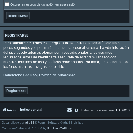
Ocultar mi estado de conexión en esta sesión
REGISTRARSE
Para autenticarte debes estar registrado. Registrarte te tomará solo unos
pocos segundos y te permitirá un amplio acceso al sistema. La Administración
del sitio puede además otorgar permisos adicionales a los usuarios
registrados. Antes de identificarte asegúrete de estar familiarizado con
nuestros términos de uso y políticas relacionadas. Por favor, lee las normas de
los foros mientras navegas por el sitio.
Condiciones de uso
|
Política de privacidad
Registrarse
Índice general
Inicio
Todos los horarios son
UTC+02:00
Desarrollado por
phpBB
® Forum Software © phpBB Limited
Quantum Codex style V.1.4.9 by
FanFanlaTuFlippe