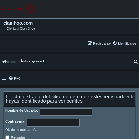
clanjhoo.com
Gloria al Clan Jhoo
Registrarse
Identificarse
Índice general
Inicio
FAQ
El administrador del sitio requiere que estés registrado y te
hayas identificado para ver perfiles.
Nombre de Usuario:
Contraseña:
Olvidé mi contraseña
Recordar