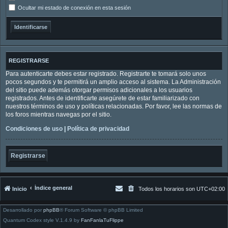
Ocultar mi estado de conexión en esta sesión
REGISTRARSE
Para autenticarte debes estar registrado. Registrarte te tomará solo unos
pocos segundos y te permitirá un amplio acceso al sistema. La Administración
del sitio puede además otorgar permisos adicionales a los usuarios
registrados. Antes de identificarte asegúrete de estar familiarizado con
nuestros términos de uso y políticas relacionadas. Por favor, lee las normas de
los foros mientras navegas por el sitio.
Condiciones de uso
|
Política de privacidad
Registrarse
Índice general
Inicio
Todos los horarios son
UTC+02:00
Desarrollado por
phpBB
® Forum Software © phpBB Limited
Quantum Codex style V.1.4.9 by
FanFanlaTuFlippe