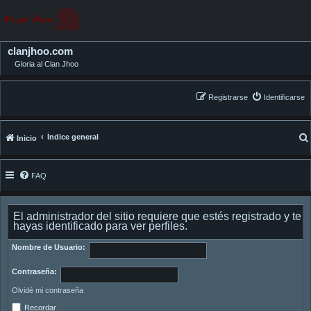
clanjhoo.com
Gloria al Clan Jhoo
Registrarse
Identificarse
Índice general
Inicio
FAQ
El administrador del sitio requiere que estés registrado y te
hayas identificado para ver perfiles.
Nombre de Usuario:
Contraseña:
Olvidé mi contraseña
Recordar