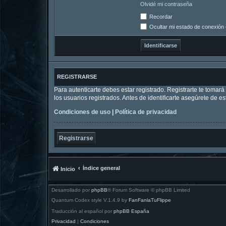
Olvidé mi contraseña
Recordar
Ocultar mi estado de conexión 
REGISTRARSE
Para autenticarte debes estar registrado. Registrarte te tomar
los usuarios registrados. Antes de identificarte asegúrete de es
Condiciones de uso
|
Política de privacidad
Registrarse
Índice general
Inicio
Desarrollado por
phpBB
® Forum Software © phpBB Limited
Quantum Codex style V.1.4.9 by
FanFanlaTuFlippe
Traducción al español por
phpBB España
Privacidad
|
Condiciones