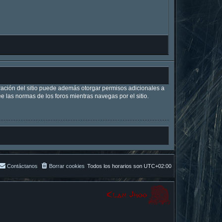
tración del sitio puede además otorgar permisos adicionales a
ee las normas de los foros mientras navegas por el sitio.
Contáctanos
Borrar cookies
Todos los horarios son
UTC+02:00