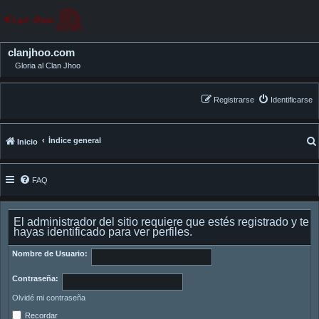
clanjhoo.com
Gloria al Clan Jhoo
Registrarse
Identificarse
Índice general
Inicio
FAQ
El administrador del sitio requiere que estés registrado y te
hayas identificado para ver perfiles.
Nombre de Usuario:
Contraseña:
Olvidé mi contraseña
Recordar