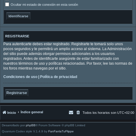
Ocultar mi estado de conexión en esta sesión
REGISTRARSE
Para autenticarte debes estar registrado. Registrarte te tomará solo unos
pocos segundos y te permitirá un amplio acceso al sistema. La Administración
del sitio puede además otorgar permisos adicionales a los usuarios
registrados. Antes de identificarte asegúrete de estar familiarizado con
nuestros términos de uso y políticas relacionadas. Por favor, lee las normas de
los foros mientras navegas por el sitio.
Condiciones de uso
|
Política de privacidad
Registrarse
Índice general
Inicio
Todos los horarios son
UTC+02:00
Desarrollado por
phpBB
® Forum Software © phpBB Limited
Quantum Codex style V.1.4.9 by
FanFanlaTuFlippe