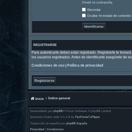
Olvidé mi contraseña
Recordar
Ocultar mi estado de conexión 
REGISTRARSE
Para autenticarte debes estar registrado. Registrarte te tomar
los usuarios registrados. Antes de identificarte asegúrete de es
Condiciones de uso
|
Política de privacidad
Registrarse
Índice general
Inicio
Desarrollado por
phpBB
® Forum Software © phpBB Limited
Quantum Codex style V.1.4.9 by
FanFanlaTuFlippe
Traducción al español por
phpBB España
Privacidad
|
Condiciones