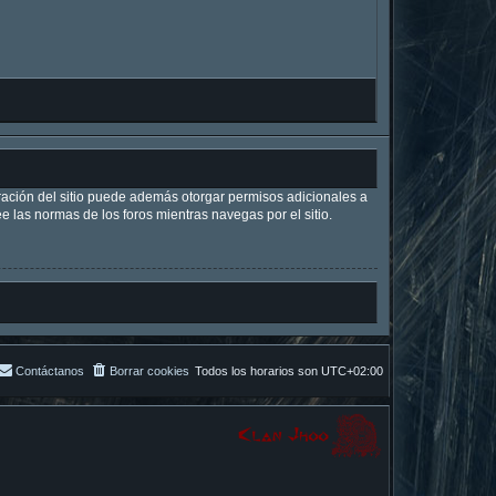
tración del sitio puede además otorgar permisos adicionales a
ee las normas de los foros mientras navegas por el sitio.
Contáctanos
Borrar cookies
Todos los horarios son
UTC+02:00