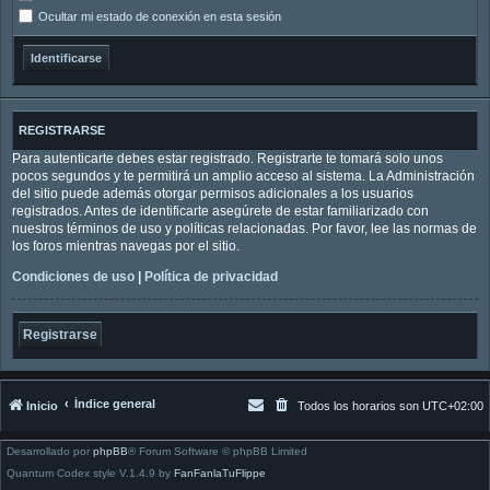
Ocultar mi estado de conexión en esta sesión
REGISTRARSE
Para autenticarte debes estar registrado. Registrarte te tomará solo unos
pocos segundos y te permitirá un amplio acceso al sistema. La Administración
del sitio puede además otorgar permisos adicionales a los usuarios
registrados. Antes de identificarte asegúrete de estar familiarizado con
nuestros términos de uso y políticas relacionadas. Por favor, lee las normas de
los foros mientras navegas por el sitio.
Condiciones de uso
|
Política de privacidad
Registrarse
Índice general
Inicio
Todos los horarios son
UTC+02:00
Desarrollado por
phpBB
® Forum Software © phpBB Limited
Quantum Codex style V.1.4.9 by
FanFanlaTuFlippe