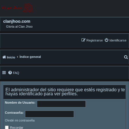
clanjhoo.com
Gloria al Clan Jhoo
Registrarse
Identificarse
Índice general
Inicio
FAQ
El administrador del sitio requiere que estés registrado y te
hayas identificado para ver perfiles.
Nombre de Usuario:
Contraseña:
Olvidé mi contraseña
Recordar