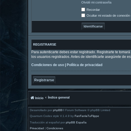
Olvidé mi contraseña
Recordar
Ocultar mi estado de conexión 
REGISTRARSE
Para autenticarte debes estar registrado. Registrarte te tomar
los usuarios registrados. Antes de identificarte asegúrete de es
Condiciones de uso
|
Política de privacidad
Registrarse
Índice general
Inicio
Desarrollado por
phpBB
® Forum Software © phpBB Limited
Quantum Codex style V.1.4.9 by
FanFanlaTuFlippe
Traducción al español por
phpBB España
Privacidad
|
Condiciones