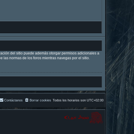
tración del sitio puede además otorgar permisos adicionales a
ee las normas de los foros mientras navegas por el sitio.
Contáctanos
Borrar cookies
Todos los horarios son
UTC+02:00