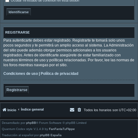
Ocultar mi estado de conexión en esta sesión
REGISTRARSE
Para autenticarte debes estar registrado. Registrarte te tomará solo unos
pocos segundos y te permitirá un amplio acceso al sistema. La Administración
del sitio puede además otorgar permisos adicionales a los usuarios
registrados. Antes de identificarte asegúrete de estar familiarizado con
nuestros términos de uso y políticas relacionadas. Por favor, lee las normas de
los foros mientras navegas por el sitio.
Condiciones de uso
|
Política de privacidad
Registrarse
Índice general
Inicio
Todos los horarios son
UTC+02:00
Desarrollado por
phpBB
® Forum Software © phpBB Limited
Quantum Codex style V.1.4.9 by
FanFanlaTuFlippe
Traducción al español por
phpBB España