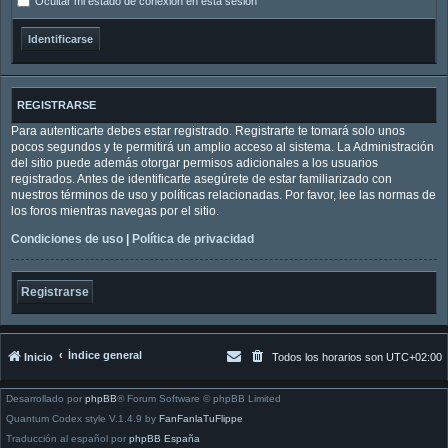
Ocultar mi estado de conexión en esta sesión
REGISTRARSE
Para autenticarte debes estar registrado. Registrarte te tomará solo unos
pocos segundos y te permitirá un amplio acceso al sistema. La Administración
del sitio puede además otorgar permisos adicionales a los usuarios
registrados. Antes de identificarte asegúrete de estar familiarizado con
nuestros términos de uso y políticas relacionadas. Por favor, lee las normas de
los foros mientras navegas por el sitio.
Condiciones de uso
|
Política de privacidad
Registrarse
Índice general
Inicio
Todos los horarios son
UTC+02:00
Desarrollado por
phpBB
® Forum Software © phpBB Limited
Quantum Codex style V.1.4.9 by
FanFanlaTuFlippe
Traducción al español por
phpBB España