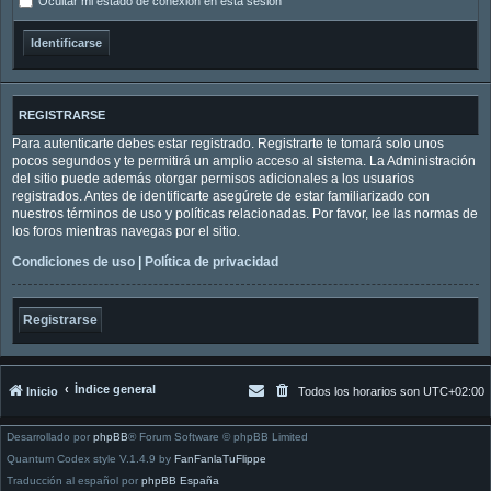
Ocultar mi estado de conexión en esta sesión
REGISTRARSE
Para autenticarte debes estar registrado. Registrarte te tomará solo unos
pocos segundos y te permitirá un amplio acceso al sistema. La Administración
del sitio puede además otorgar permisos adicionales a los usuarios
registrados. Antes de identificarte asegúrete de estar familiarizado con
nuestros términos de uso y políticas relacionadas. Por favor, lee las normas de
los foros mientras navegas por el sitio.
Condiciones de uso
|
Política de privacidad
Registrarse
Índice general
Inicio
Todos los horarios son
UTC+02:00
Desarrollado por
phpBB
® Forum Software © phpBB Limited
Quantum Codex style V.1.4.9 by
FanFanlaTuFlippe
Traducción al español por
phpBB España