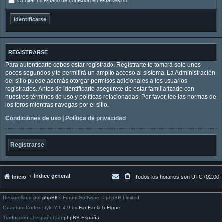
Ocultar mi estado de conexión en esta sesión
REGISTRARSE
Para autenticarte debes estar registrado. Registrarte te tomará solo unos
pocos segundos y te permitirá un amplio acceso al sistema. La Administración
del sitio puede además otorgar permisos adicionales a los usuarios
registrados. Antes de identificarte asegúrete de estar familiarizado con
nuestros términos de uso y políticas relacionadas. Por favor, lee las normas de
los foros mientras navegas por el sitio.
Condiciones de uso
|
Política de privacidad
Registrarse
Índice general
Inicio
Todos los horarios son
UTC+02:00
Desarrollado por
phpBB
® Forum Software © phpBB Limited
Quantum Codex style V.1.4.9 by
FanFanlaTuFlippe
Traducción al español por
phpBB España