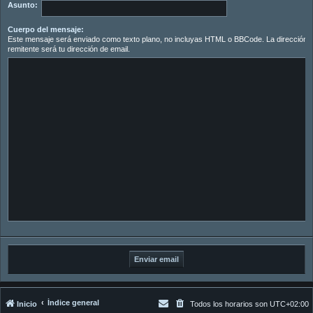
Asunto:
Cuerpo del mensaje:
Este mensaje será enviado como texto plano, no incluyas HTML o BBCode. La dirección d
remitente será tu dirección de email.
Índice general
Inicio
Todos los horarios son
UTC+02:00