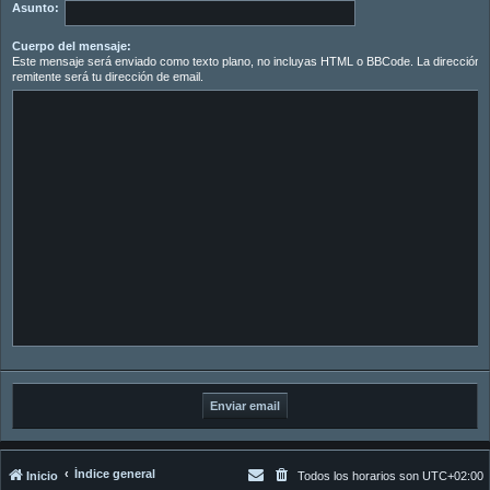
Asunto:
Cuerpo del mensaje:
Este mensaje será enviado como texto plano, no incluyas HTML o BBCode. La dirección d
remitente será tu dirección de email.
Índice general
Inicio
Todos los horarios son
UTC+02:00