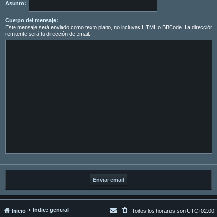
Asunto:
Cuerpo del mensaje:
Este mensaje será enviado como texto plano, no incluyas HTML o BBCode. La dirección d
remitente será tu dirección de email.
Índice general
Inicio
Todos los horarios son
UTC+02:00