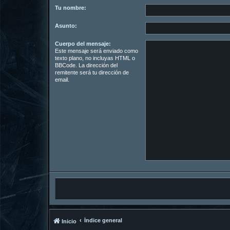
Tu nombre:
Asunto:
Cuerpo del mensaje:
Este mensaje será enviado como
texto plano, no incluyas HTML o
BBCode. La dirección del
remitente será tu dirección de
email.
Índice general
Inicio