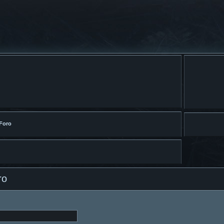
 Foro
ro