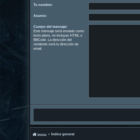
Tu nombre:
Asunto:
Cuerpo del mensaje:
Este mensaje será enviado como
texto plano, no incluyas HTML o
BBCode. La dirección del
remitente será tu dirección de
email.
Índice general
Inicio