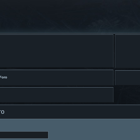
 Foro
ro