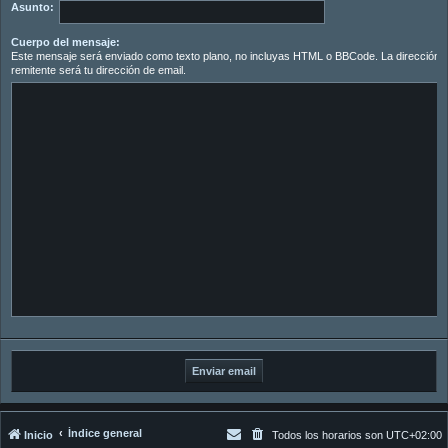
Asunto:
Cuerpo del mensaje:
Este mensaje será enviado como texto plano, no incluyas HTML o BBCode. La dirección d
remitente será tu dirección de email.
Índice general
Inicio
Todos los horarios son
UTC+02:00