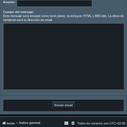
Asunto:
Cuerpo del mensaje:
Este mensaje será enviado como texto plano, no incluyas HTML o BBCode. La dirección d
remitente será tu dirección de email.
Índice general
Inicio
Todos los horarios son
UTC+02:00