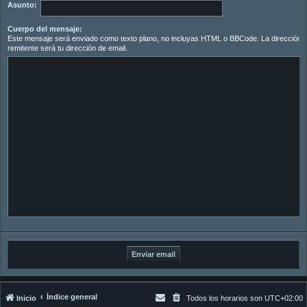
Asunto:
Cuerpo del mensaje:
Este mensaje será enviado como texto plano, no incluyas HTML o BBCode. La dirección d
remitente será tu dirección de email.
Índice general
Inicio
Todos los horarios son
UTC+02:00