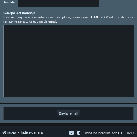
Asunto:
Cuerpo del mensaje:
Este mensaje será enviado como texto plano, no incluyas HTML o BBCode. La dirección d
remitente será tu dirección de email.
Índice general
Inicio
Todos los horarios son
UTC+02:00