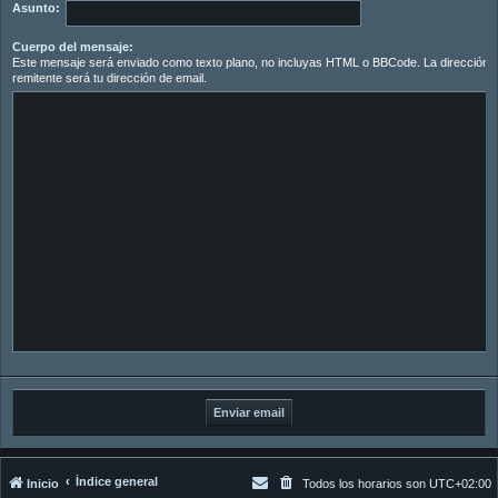
Asunto:
Cuerpo del mensaje:
Este mensaje será enviado como texto plano, no incluyas HTML o BBCode. La dirección d
remitente será tu dirección de email.
Índice general
Inicio
Todos los horarios son
UTC+02:00