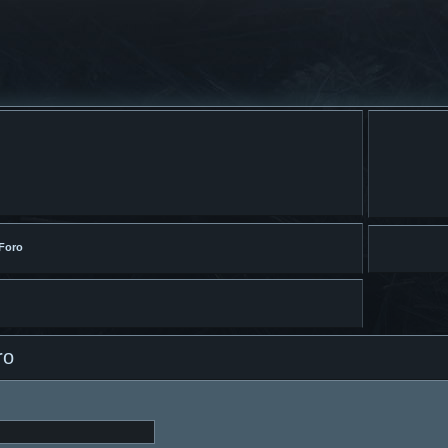
 Foro
ro