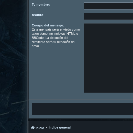
Tu nombre:
Asunto:
Cuerpo del mensaje:
Este mensaje será enviado como
texto plano, no incluyas HTML o
BBCode. La dirección del
remitente será tu dirección de
email.
Índice general
Inicio