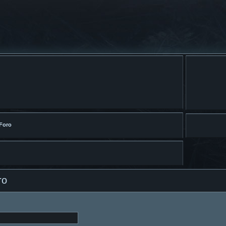
 Foro
ro