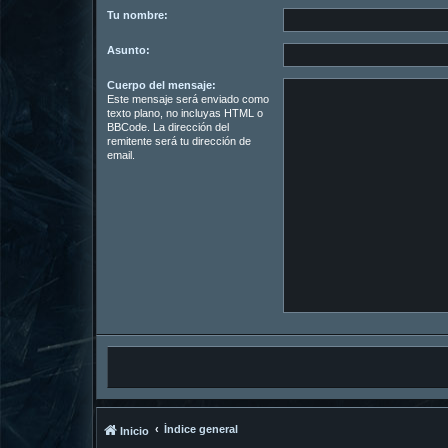
Tu nombre:
Asunto:
Cuerpo del mensaje:
Este mensaje será enviado como
texto plano, no incluyas HTML o
BBCode. La dirección del
remitente será tu dirección de
email.
Índice general
Inicio