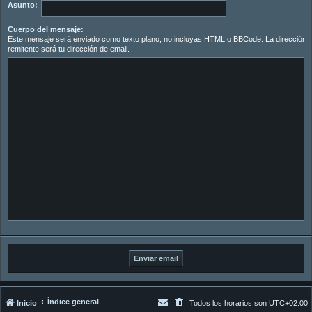
Asunto:
Cuerpo del mensaje:
Este mensaje será enviado como texto plano, no incluyas HTML o BBCode. La dirección d
remitente será tu dirección de email.
Índice general
Inicio
Todos los horarios son
UTC+02:00