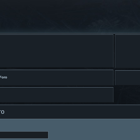
 Foro
ro