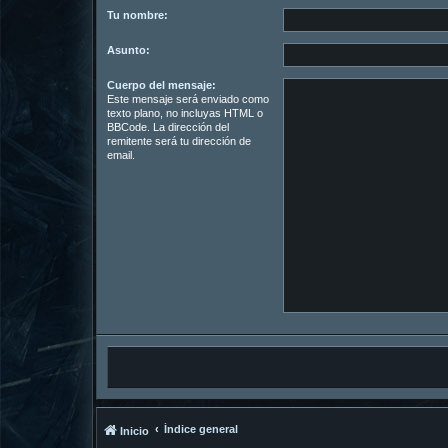
Tu nombre:
Asunto:
Cuerpo del mensaje:
Este mensaje será enviado como
texto plano, no incluyas HTML o
BBCode. La dirección del
remitente será tu dirección de
email.
Índice general
Inicio