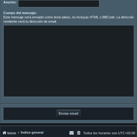
Asunto:
Cuerpo del mensaje:
Este mensaje será enviado como texto plano, no incluyas HTML o BBCode. La dirección d
remitente será tu dirección de email.
Índice general
Inicio
Todos los horarios son
UTC+02:00