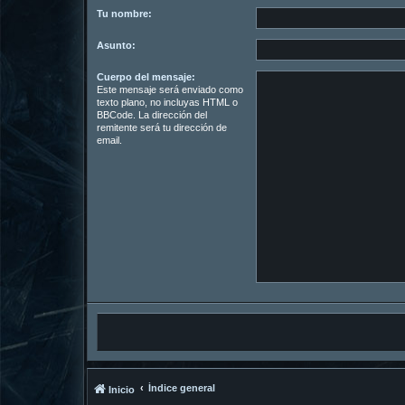
Tu nombre:
Asunto:
Cuerpo del mensaje:
Este mensaje será enviado como
texto plano, no incluyas HTML o
BBCode. La dirección del
remitente será tu dirección de
email.
Índice general
Inicio