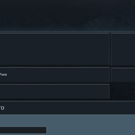
 Foro
ro