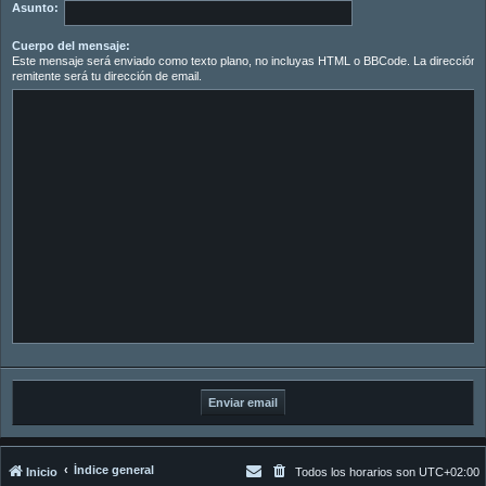
Asunto:
Cuerpo del mensaje:
Este mensaje será enviado como texto plano, no incluyas HTML o BBCode. La dirección d
remitente será tu dirección de email.
Índice general
Inicio
Todos los horarios son
UTC+02:00