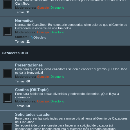
Clan Jhoo.
Moderadores:
Concejo
,
Directorio
Temas:
11
Normativa
Normas del Clan Jhoo. Es necesario conocerlas si no quieres que el Gremio de
Cazadores te encierre en una fría celda.
Moderadores:
Concejo
,
Directorio
Subforo:
Obsoleto
Temas:
11
Cazadores RC0
Presentaciones
Foro para que los nuevos cazadores se den a conocer al gremio. ¡El Clan Jhoo
os da la bienvenida!
Moderadores:
Concejo
,
Directorio
Temas:
60
Cantina (Off-Topic)
Foro para hablar de cosas divertidas y sobretodo aleatorias. ¡Que fluya la
información!
Moderadores:
Concejo
,
Directorio
Temas:
50
Solicitudes cazador
Foro para crear las solicitudes para unirse oficialmente al Gremio de Cazadores
del Clan Jhoo.
Se requerirá de una encuesta para hacer una solicitud de cazador (si
desconoces como hacerla pregunta al miembro más cercano del grupo