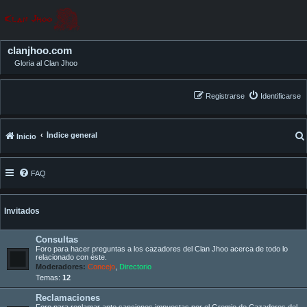
clanjhoo.com
Gloria al Clan Jhoo
Registrarse
Identificarse
Índice general
Inicio
FAQ
Invitados
Consultas
Foro para hacer preguntas a los cazadores del Clan Jhoo acerca de todo lo
relacionado con éste.
Moderadores:
Concejo
,
Directorio
Temas:
12
Reclamaciones
Foro para reclamar ante sanciones impuestas por el Gremio de Cazadores del