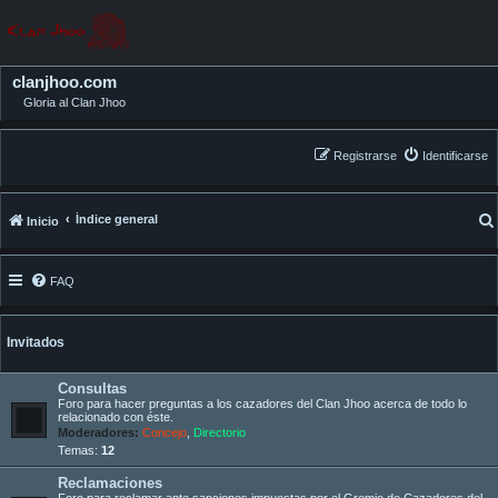
clanjhoo.com
Gloria al Clan Jhoo
Registrarse
Identificarse
Índice general
Inicio
FAQ
Invitados
Consultas
Foro para hacer preguntas a los cazadores del Clan Jhoo acerca de todo lo
relacionado con éste.
Moderadores:
Concejo
,
Directorio
Temas:
12
Reclamaciones
Foro para reclamar ante sanciones impuestas por el Gremio de Cazadores del