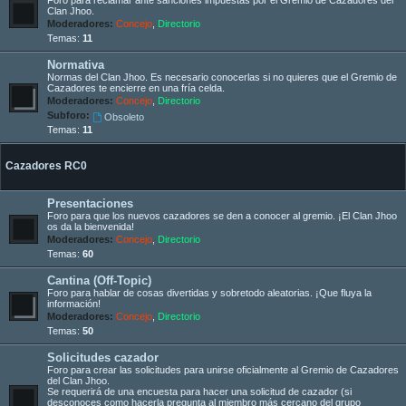
Clan Jhoo.
Moderadores:
Concejo
,
Directorio
Temas:
11
Normativa
Normas del Clan Jhoo. Es necesario conocerlas si no quieres que el Gremio de
Cazadores te encierre en una fría celda.
Moderadores:
Concejo
,
Directorio
Subforo:
Obsoleto
Temas:
11
Cazadores RC0
Presentaciones
Foro para que los nuevos cazadores se den a conocer al gremio. ¡El Clan Jhoo
os da la bienvenida!
Moderadores:
Concejo
,
Directorio
Temas:
60
Cantina (Off-Topic)
Foro para hablar de cosas divertidas y sobretodo aleatorias. ¡Que fluya la
información!
Moderadores:
Concejo
,
Directorio
Temas:
50
Solicitudes cazador
Foro para crear las solicitudes para unirse oficialmente al Gremio de Cazadores
del Clan Jhoo.
Se requerirá de una encuesta para hacer una solicitud de cazador (si
desconoces como hacerla pregunta al miembro más cercano del grupo