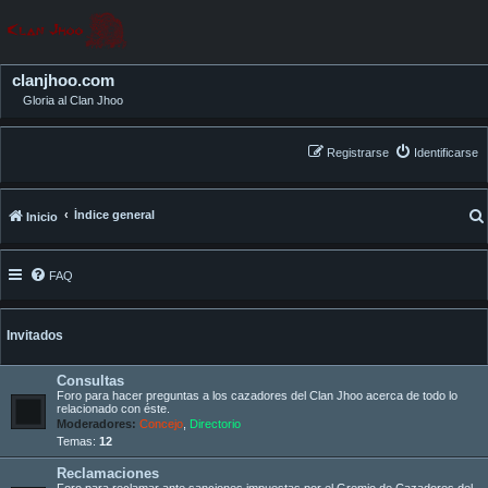
clanjhoo.com
Gloria al Clan Jhoo
Registrarse
Identificarse
Índice general
Inicio
FAQ
Invitados
Consultas
Foro para hacer preguntas a los cazadores del Clan Jhoo acerca de todo lo
relacionado con éste.
Moderadores:
Concejo
,
Directorio
Temas:
12
Reclamaciones
Foro para reclamar ante sanciones impuestas por el Gremio de Cazadores del