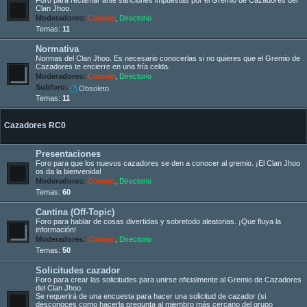
Clan Jhoo.
Moderadores:
Concejo
,
Directorio
Temas:
11
Normativa
Normas del Clan Jhoo. Es necesario conocerlas si no quieres que el Gremio de
Cazadores te encierre en una fría celda.
Moderadores:
Concejo
,
Directorio
Subforo:
Obsoleto
Temas:
11
Cazadores RC0
Presentaciones
Foro para que los nuevos cazadores se den a conocer al gremio. ¡El Clan Jhoo
os da la bienvenida!
Moderadores:
Concejo
,
Directorio
Temas:
60
Cantina (Off-Topic)
Foro para hablar de cosas divertidas y sobretodo aleatorias. ¡Que fluya la
información!
Moderadores:
Concejo
,
Directorio
Temas:
50
Solicitudes cazador
Foro para crear las solicitudes para unirse oficialmente al Gremio de Cazadores
del Clan Jhoo.
Se requerirá de una encuesta para hacer una solicitud de cazador (si
desconoces como hacerla pregunta al miembro más cercano del grupo