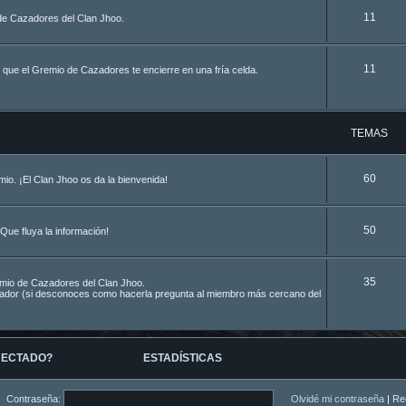
11
de Cazadores del Clan Jhoo.
11
 que el Gremio de Cazadores te encierre en una fría celda.
TEMAS
60
o. ¡El Clan Jhoo os da la bienvenida!
50
Que fluya la información!
35
remio de Cazadores del Clan Jhoo.
azador (si desconoces como hacerla pregunta al miembro más cercano del
NECTADO?
ESTADÍSTICAS
Contraseña:
Olvidé mi contraseña
|
Re