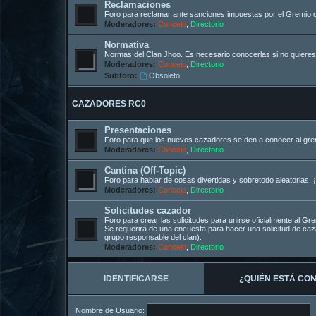
Reclamaciones
Foro para reclamar ante sanciones impuestas por el Gremio 
Moderadores:
Concejo
,
Directorio
Normativa
Normas del Clan Jhoo. Es necesario conocerlas si no quieres
Moderadores:
Concejo
,
Directorio
Subforo:
Obsoleto
CAZADORES RC0
Presentaciones
Foro para que los nuevos cazadores se den a conocer al gremi
Moderadores:
Concejo
,
Directorio
Cantina (Off-Topic)
Foro para hablar de cosas divertidas y sobretodo aleatorias. ¡
Moderadores:
Concejo
,
Directorio
Solicitudes cazador
Foro para crear las solicitudes para unirse oficialmente al G
Se requerirá de una encuesta para hacer una solicitud de c
grupo responsable del clan).
Moderadores:
Concejo
,
Directorio
IDENTIFICARSE
¿QUIÉN ESTÁ CO
Nombre de Usuario: