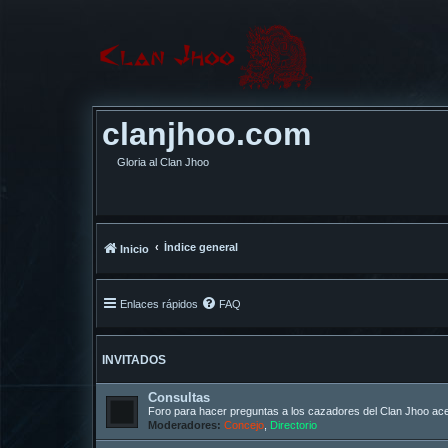
clanjhoo.com
Gloria al Clan Jhoo
Índice general
Inicio
Enlaces rápidos
FAQ
INVITADOS
Consultas
Foro para hacer preguntas a los cazadores del Clan Jhoo acer
Moderadores:
Concejo
,
Directorio