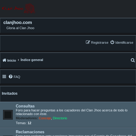
clanjhoo.com
Gloria al Clan Jhoo
Registrarse
Identificarse
Índice general
Inicio
FAQ
Invitados
Consultas
Foro para hacer preguntas a los cazadores del Clan Jhoo acerca de todo lo
relacionado con éste.
Moderadores:
Concejo
,
Directorio
Temas:
12
Reclamaciones
Foro para reclamar ante sanciones impuestas por el Gremio de Cazadores del