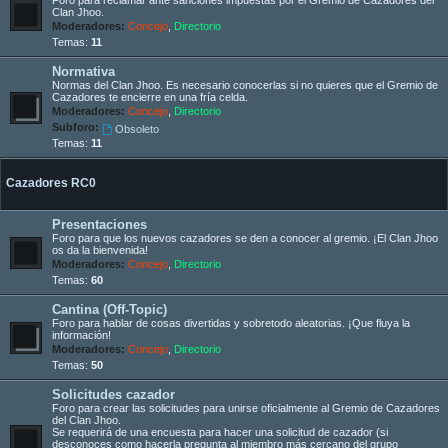
Clan Jhoo.
Moderadores:
Concejo
,
Directorio
Temas:
11
Normativa
Normas del Clan Jhoo. Es necesario conocerlas si no quieres que el Gremio de
Cazadores te encierre en una fría celda.
Moderadores:
Concejo
,
Directorio
Subforo:
Obsoleto
Temas:
11
Cazadores RC0
Presentaciones
Foro para que los nuevos cazadores se den a conocer al gremio. ¡El Clan Jhoo
os da la bienvenida!
Moderadores:
Concejo
,
Directorio
Temas:
60
Cantina (Off-Topic)
Foro para hablar de cosas divertidas y sobretodo aleatorias. ¡Que fluya la
información!
Moderadores:
Concejo
,
Directorio
Temas:
50
Solicitudes cazador
Foro para crear las solicitudes para unirse oficialmente al Gremio de Cazadores
del Clan Jhoo.
Se requerirá de una encuesta para hacer una solicitud de cazador (si
desconoces como hacerla pregunta al miembro más cercano del grupo