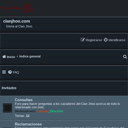
clanjhoo.com
Gloria al Clan Jhoo
Registrarse
Identificarse
Índice general
Inicio
FAQ
Invitados
Consultas
Foro para hacer preguntas a los cazadores del Clan Jhoo acerca de todo lo
relacionado con éste.
Moderadores:
Concejo
,
Directorio
Temas:
12
Reclamaciones
Foro para reclamar ante sanciones impuestas por el Gremio de Cazadores del