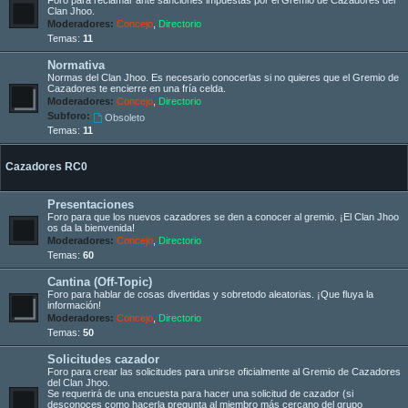
Clan Jhoo.
Moderadores:
Concejo
,
Directorio
Temas:
11
Normativa
Normas del Clan Jhoo. Es necesario conocerlas si no quieres que el Gremio de
Cazadores te encierre en una fría celda.
Moderadores:
Concejo
,
Directorio
Subforo:
Obsoleto
Temas:
11
Cazadores RC0
Presentaciones
Foro para que los nuevos cazadores se den a conocer al gremio. ¡El Clan Jhoo
os da la bienvenida!
Moderadores:
Concejo
,
Directorio
Temas:
60
Cantina (Off-Topic)
Foro para hablar de cosas divertidas y sobretodo aleatorias. ¡Que fluya la
información!
Moderadores:
Concejo
,
Directorio
Temas:
50
Solicitudes cazador
Foro para crear las solicitudes para unirse oficialmente al Gremio de Cazadores
del Clan Jhoo.
Se requerirá de una encuesta para hacer una solicitud de cazador (si
desconoces como hacerla pregunta al miembro más cercano del grupo